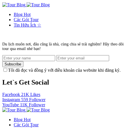
Blog
Hot
Các Gói Tour
Tin Hữu Ích
☆
Du lịch muôn nơi, đâu cũng là nhà, cùng chia sẻ trải nghiệm! Hãy theo dõi
tour qua email nhé bạn!
Subscribe
Tôi đã đọc và đồng ý với điều khoản của website khi đăng ký.
Let`s Get Social
Facebook
21K
Likes
Instagram
559
Follower
YouTube
11K
Follower
Blog
Hot
Các Gói Tour