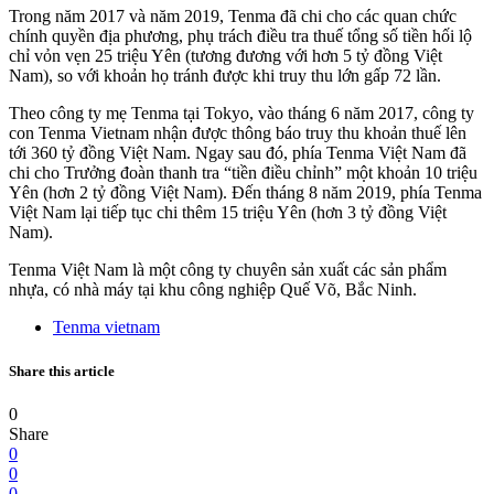
Trong năm 2017 và năm 2019, Tenma đã chi cho các quan chức
chính quyền địa phương, phụ trách điều tra thuế tổng số tiền hối lộ
chỉ vỏn vẹn 25 triệu Yên (tương đương với hơn 5 tỷ đồng Việt
Nam), so với khoản họ tránh được khi truy thu lớn gấp 72 lần.
Theo công ty mẹ Tenma tại Tokyo, vào tháng 6 năm 2017, công ty
con Tenma Vietnam nhận được thông báo truy thu khoản thuế lên
tới 360 tỷ đồng Việt Nam. Ngay sau đó, phía Tenma Việt Nam đã
chi cho Trưởng đoàn thanh tra “tiền điều chỉnh” một khoản 10 triệu
Yên (hơn 2 tỷ đồng Việt Nam). Đến tháng 8 năm 2019, phía Tenma
Việt Nam lại tiếp tục chi thêm 15 triệu Yên (hơn 3 tỷ đồng Việt
Nam).
Tenma Việt Nam là một công ty chuyên sản xuất các sản phẩm
nhựa, có nhà máy tại khu công nghiệp Quế Võ, Bắc Ninh.
Tenma vietnam
Share this article
0
Share
0
0
0