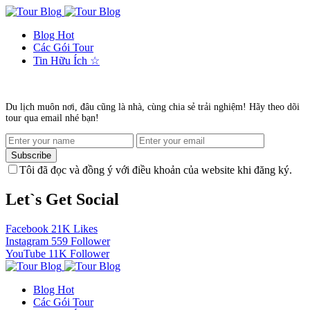
Blog
Hot
Các Gói Tour
Tin Hữu Ích
☆
Du lịch muôn nơi, đâu cũng là nhà, cùng chia sẻ trải nghiệm! Hãy theo dõi
tour qua email nhé bạn!
Subscribe
Tôi đã đọc và đồng ý với điều khoản của website khi đăng ký.
Let`s Get Social
Facebook
21K
Likes
Instagram
559
Follower
YouTube
11K
Follower
Blog
Hot
Các Gói Tour