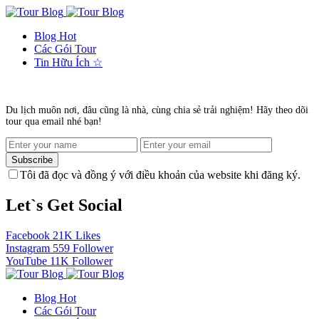
Blog
Hot
Các Gói Tour
Tin Hữu Ích
☆
Du lịch muôn nơi, đâu cũng là nhà, cùng chia sẻ trải nghiệm! Hãy theo dõi
tour qua email nhé bạn!
Subscribe
Tôi đã đọc và đồng ý với điều khoản của website khi đăng ký.
Let`s Get Social
Facebook
21K
Likes
Instagram
559
Follower
YouTube
11K
Follower
Blog
Hot
Các Gói Tour