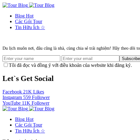
Blog
Hot
Các Gói Tour
Tin Hữu Ích
☆
Du lịch muôn nơi, đâu cũng là nhà, cùng chia sẻ trải nghiệm! Hãy theo dõi t
Subscribe
Tôi đã đọc và đồng ý với điều khoản của website khi đăng ký.
Let`s Get Social
Facebook
21K
Likes
Instagram
559
Follower
YouTube
11K
Follower
Blog
Hot
Các Gói Tour
Tin Hữu Ích
☆