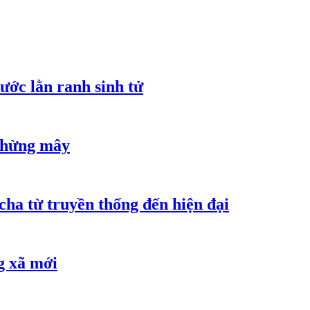
ước lằn ranh sinh tử
 chừng mây
cha từ truyền thống đến hiện đại
g xã mới