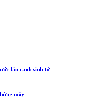
ước lằn ranh sinh tử
 chừng mây