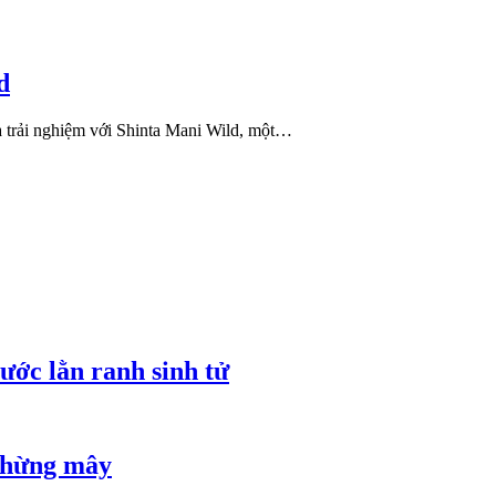
d
là trải nghiệm với Shinta Mani Wild, một…
ước lằn ranh sinh tử
 chừng mây