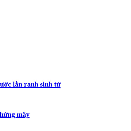
ước lằn ranh sinh tử
 chừng mây