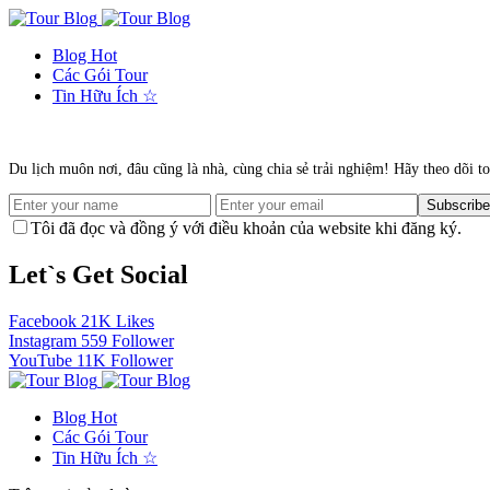
Blog
Hot
Các Gói Tour
Tin Hữu Ích
☆
Du lịch muôn nơi, đâu cũng là nhà, cùng chia sẻ trải nghiệm! Hãy theo dõi t
Subscribe
Tôi đã đọc và đồng ý với điều khoản của website khi đăng ký.
Let`s Get Social
Facebook
21K
Likes
Instagram
559
Follower
YouTube
11K
Follower
Blog
Hot
Các Gói Tour
Tin Hữu Ích
☆